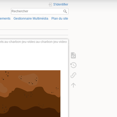
S'identifier
gements
Gestionnaire Multimédia
Plan du site
jets:au-charbon-jeu-video:au-charbon-jeu-video