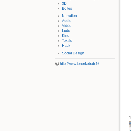
3D
Boîtes
Narration
Audio
Vidéo
Ludo
Kino
Textile
Hack
Social Design
http://www.tonerkebab.fr/
J