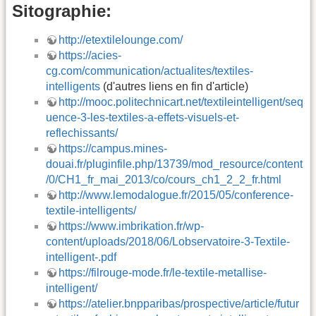
Sitographie:
http://etextilelounge.com/
https://acies-
cg.com/communication/actualites/textiles-
intelligents
(d'autres liens en fin d'article)
http://mooc.politechnicart.net/textileintelligent/seq
uence-3-les-textiles-a-effets-visuels-et-
reflechissants/
https://campus.mines-
douai.fr/pluginfile.php/13739/mod_resource/content
/0/CH1_fr_mai_2013/co/cours_ch1_2_2_fr.html
http://www.lemodalogue.fr/2015/05/conference-
textile-intelligents/
https://www.imbrikation.fr/wp-
content/uploads/2018/06/Lobservatoire-3-Textile-
intelligent-.pdf
https://filrouge-mode.fr/le-textile-metallise-
intelligent/
https://atelier.bnpparibas/prospective/article/futur