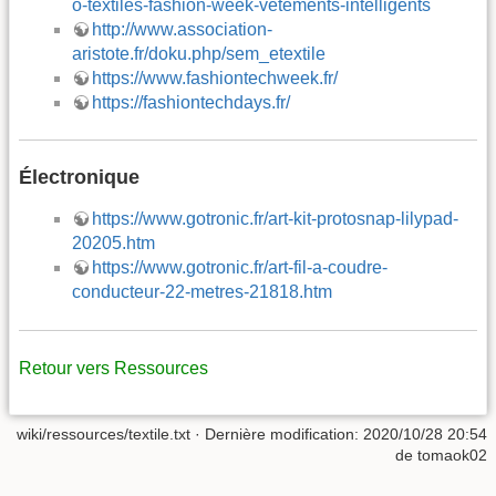
o-textiles-fashion-week-vetements-intelligents
http://www.association-
aristote.fr/doku.php/sem_etextile
https://www.fashiontechweek.fr/
https://fashiontechdays.fr/
Électronique
https://www.gotronic.fr/art-kit-protosnap-lilypad-
20205.htm
https://www.gotronic.fr/art-fil-a-coudre-
conducteur-22-metres-21818.htm
Retour vers Ressources
wiki/ressources/textile.txt
· Dernière modification: 2020/10/28 20:54
de
tomaok02