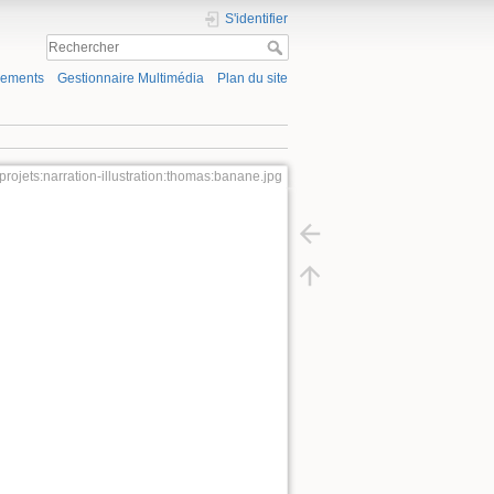
S'identifier
gements
Gestionnaire Multimédia
Plan du site
:projets:narration-illustration:thomas:banane.jpg