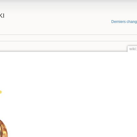
KI
Derniers chan
wiki